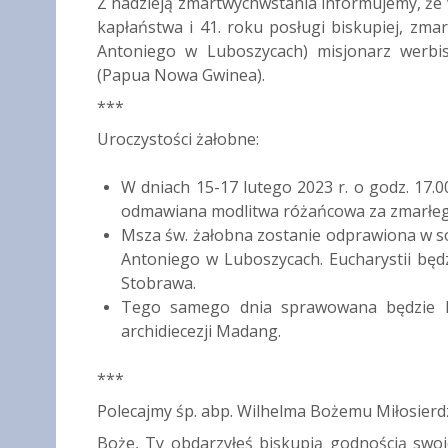
Z nadzieją zmartwychwstania informujemy, że we
kapłaństwa i 41. roku posługi biskupiej, zma
Antoniego w Luboszycach) misjonarz werbis
(Papua Nowa Gwinea).
***
Uroczystości żałobne:
W dniach 15-17 lutego 2023 r. o godz. 17.
odmawiana modlitwa różańcowa za zmarłeg
Msza św. żałobna zostanie odprawiona w sob
Antoniego w Luboszycach. Eucharystii będ
Stobrawa.
Tego samego dnia sprawowana będzie 
archidiecezji Madang.
***
Polecajmy śp. abp. Wilhelma Bożemu Miłosierdz
Boże, Ty obdarzyłeś biskupią godnością swoj