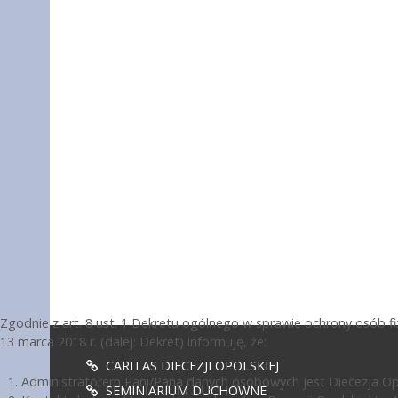
Zgodnie z art. 8 ust. 1 Dekretu ogólnego w sprawie ochrony osób 
13 marca 2018 r. (dalej: Dekret) informuję, że:
CARITAS DIECEZJI OPOLSKIEJ
Administratorem Pani/Pana danych osobowych jest Diecezja Opol
SEMINIARIUM DUCHOWNE