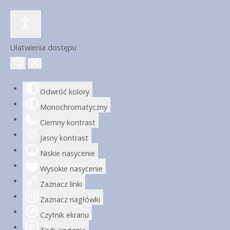
Ułatwienia dostępu
Odwróć kolory
Monochromatyczny
Ciemny kontrast
Jasny kontrast
Niskie nasycenie
Wysokie nasycenie
Zaznacz linki
Zaznacz nagłówki
Czytnik ekranu