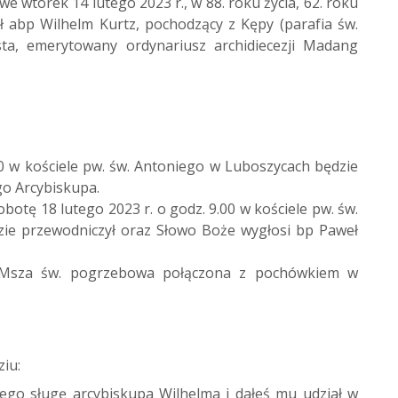
 wtorek 14 lutego 2023 r., w 88. roku życia, 62. roku
rł abp Wilhelm Kurtz, pochodzący z Kępy (parafia św.
ta, emerytowany ordynariusz archidiecezji Madang
00 w kościele pw. św. Antoniego w Luboszycach będzie
o Arcybiskupa.
otę 18 lutego 2023 r. o godz. 9.00 w kościele pw. św.
zie przewodniczył oraz Słowo Boże wygłosi bp Paweł
Msza św. pogrzebowa połączona z pochówkiem w
iu:
ego sługę arcybiskupa Wilhelma i dałeś mu udział w