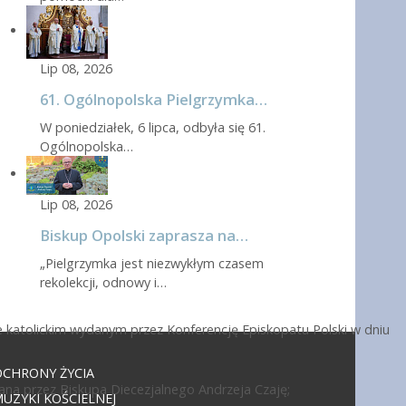
Lip 08, 2026
61. Ogólnopolska Pielgrzymka…
W poniedziałek, 6 lipca, odbyła się 61.
Ogólnopolska…
Lip 08, 2026
Biskup Opolski zaprasza na…
„Pielgrzymka jest niezwykłym czasem
rekolekcji, odnowy i…
 katolickim wydanym przez Konferencję Episkopatu Polski w dniu
OCHRONY ŻYCIA
ana przez Biskupa Diecezjalnego Andrzeja Czaję;
UZYKI KOŚCIELNEJ