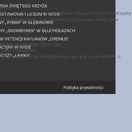
NIA ŚWIĘTEGO KRZYŻA
ycznych;
ub przez stronę trzecią, z wyjątkiem sytuacji, w których nadrzędny
DSTAWOWA I LICEUM W NYSIE
 danych osobowych, w szczególności, gdy osoba, której dane
 „RYBAK” W GŁĘBINOWIE
JNY „SKOWRONEK” W GŁUCHOŁAZACH
politej Polskiej;
 W INTENCJI KAPŁANÓW „OREMUS”
a/Panią skutecznego sprzeciwu;
CYJNY W NYSIE
godnie z Dekretem;
IEŻY „ŁAWKA”
15 Warszawa, e-mail:
kiod@episkopat.pl
), gdy uzna Pani/Pan, iż
Polityka prywatności