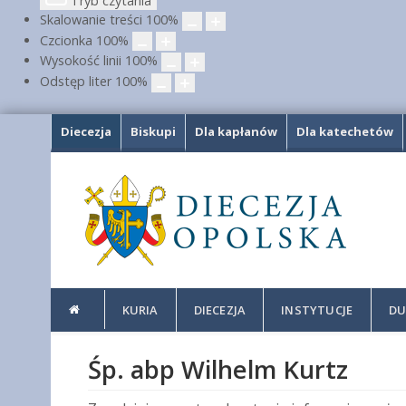
Tryb czytania
Skalowanie treści
100
%
Czcionka
100
%
Wysokość linii
100
%
Odstęp liter
100
%
Diecezja
Biskupi
Dla kapłanów
Dla katechetów
KURIA
DIECEZJA
INSTYTUCJE
DU
Śp. abp Wilhelm Kurtz