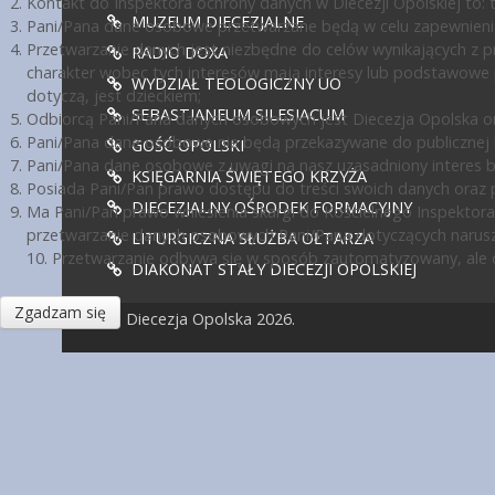
Kontakt do Inspektora ochrony danych w Diecezji Opolskiej to: te
MUZEUM DIECEZJALNE
Pani/Pana dane osobowe przetwarzane będą w celu zapewnienia
Przetwarzanie danych jest niezbędne do celów wynikających z pr
RADIO DOXA
charakter wobec tych interesów mają interesy lub podstawowe 
WYDZIAŁ TEOLOGICZNY UO
dotyczą, jest dzieckiem;
SEBASTIANEUM SILESIACUM
Odbiorcą Pani/Pana danych osobowych jest Diecezja Opolska or
Pani/Pana dane osobowe nie będą przekazywane do publicznej ko
GOŚĆ OPOLSKI
Pani/Pana dane osobowe z uwagi na nasz uzasadniony interes 
KSIĘGARNIA ŚWIĘTEGO KRZYŻA
Posiada Pani/Pan prawo dostępu do treści swoich danych oraz p
DIECEZJALNY OŚRODEK FORMACYJNY
Ma Pani/Pan prawo wniesienia skargi do Kościelnego Inspektora
przetwarzanie danych osobowych Pani/Pana dotyczących narusz
LITURGICZNA SŁUŻBA OŁTARZA
10. Przetwarzanie odbywa się w sposób zautomatyzowany, ale d
DIAKONAT STAŁY DIECEZJI OPOLSKIEJ
Zgadzam się
© Diecezja Opolska 2026.