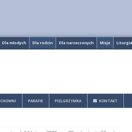
Dla młodych
Dla rodzin
Dla narzeczonych
Misje
Liturgi
CHOWNI
PARAFIE
PIELGRZYMKA
KONTAKT