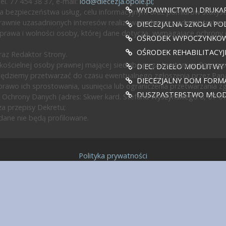
l. 77 454 38 37, e-mail:
iod@diecezja.opole.pl
;
WYDAWNICTWO I DRUKAR
 bezpieczeństwa usług, celu informacyjnym oraz pomiarów statyst
awnie uzasadnionych interesów realizowanych przez administratora l
DIECEZJALNA SZKOŁA PO
prawa i wolności osoby, której dane dotyczą, wymagające ochrony
OŚRODEK WYPOCZYNKOWY
OŚRODEK REHABILITACY
az Redaktor Strony.
ścielnej osoby prawnej mającej siedzibę poza terytorium Rzeczypos
DIEC. DZIEŁO MODLITWY
będziemy przetwarzać do czasu ewentualnego zgłoszenia przez Pan
DIECEZJALNY DOM FORMA
rawo ich sprostowania, usunięcia lub ograniczenia przetwarzania z
DUSZPASTERSTWO MŁODZ
 Ochrony Danych (adres: Skwer kard. Stefana Wyszyńskiego 6, 01-0
a przepisy Dekretu;
ane nie będą profilowane.
Polityka prywatności