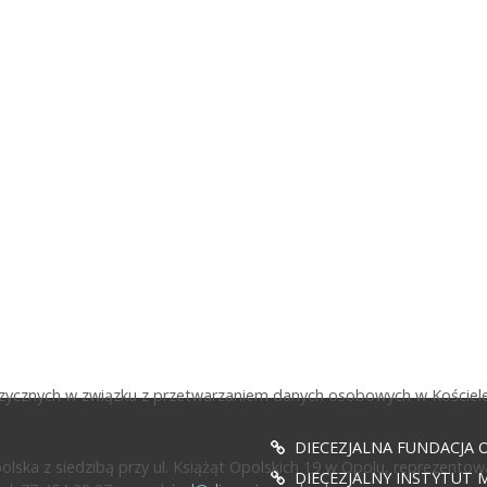
fizycznych w związku z przetwarzaniem danych osobowych w Kościele
DIECEZJALNA FUNDACJA 
ska z siedzibą przy ul. Książąt Opolskich 19 w Opolu, reprezentow
DIECEZJALNY INSTYTUT M