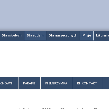
Dla młodych
Dla rodzin
Dla narzeczonych
Misje
Liturgi
CHOWNI
PARAFIE
PIELGRZYMKA
KONTAKT