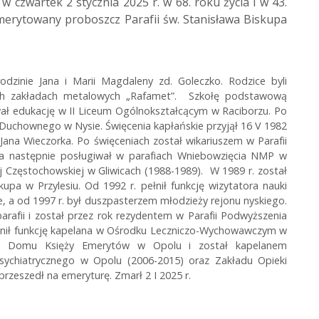
 czwartek 2 stycznia 2025 r. w 68. roku życia i w 43.
merytowany proboszcz Parafii św. Stanisława Biskupa
rodzinie Jana i Marii Magdaleny zd. Goleczko. Rodzice byli
wych zakładach metalowych „Rafamet”. Szkołę podstawową
wał edukację w II Liceum Ogólnokształcącym w Raciborzu. Po
Duchownego w Nysie. Święcenia kapłańskie przyjął 16 V 1982
 Jana Wieczorka. Po święceniach został wikariuszem w Parafii
 a następnie posługiwał w parafiach Wniebowzięcia NMP w
 Częstochowskiej w Gliwicach (1988-1989). W 1989 r. został
pa w Przylesiu. Od 1992 r. pełnił funkcję wizytatora nauki
e, a od 1997 r. był duszpasterzem młodzieży rejonu nyskiego.
afii i został przez rok rezydentem w Parafii Podwyższenia
ełnił funkcję kapelana w Ośrodku Leczniczo-Wychowawczym w
ł w Domu Księży Emerytów w Opolu i został kapelanem
ychiatrycznego w Opolu (2006-2015) oraz Zakładu Opieki
przeszedł na emeryturę. Zmarł 2 I 2025 r.