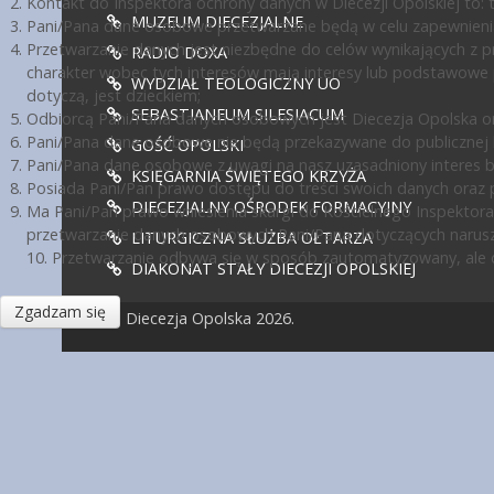
Kontakt do Inspektora ochrony danych w Diecezji Opolskiej to: te
MUZEUM DIECEZJALNE
Pani/Pana dane osobowe przetwarzane będą w celu zapewnienia
Przetwarzanie danych jest niezbędne do celów wynikających z pr
RADIO DOXA
charakter wobec tych interesów mają interesy lub podstawowe 
WYDZIAŁ TEOLOGICZNY UO
dotyczą, jest dzieckiem;
SEBASTIANEUM SILESIACUM
Odbiorcą Pani/Pana danych osobowych jest Diecezja Opolska or
Pani/Pana dane osobowe nie będą przekazywane do publicznej ko
GOŚĆ OPOLSKI
Pani/Pana dane osobowe z uwagi na nasz uzasadniony interes 
KSIĘGARNIA ŚWIĘTEGO KRZYŻA
Posiada Pani/Pan prawo dostępu do treści swoich danych oraz p
DIECEZJALNY OŚRODEK FORMACYJNY
Ma Pani/Pan prawo wniesienia skargi do Kościelnego Inspektora
przetwarzanie danych osobowych Pani/Pana dotyczących narusz
LITURGICZNA SŁUŻBA OŁTARZA
10. Przetwarzanie odbywa się w sposób zautomatyzowany, ale d
DIAKONAT STAŁY DIECEZJI OPOLSKIEJ
Zgadzam się
© Diecezja Opolska 2026.