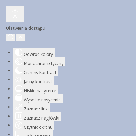
Ułatwienia dostępu
Odwróć kolory
Monochromatyczny
Ciemny kontrast
Jasny kontrast
Niskie nasycenie
Wysokie nasycenie
Zaznacz linki
Zaznacz nagłówki
Czytnik ekranu