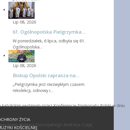
Lip 08, 2026
61. Ogólnopolska Pielgrzymka…
W poniedziałek, 6 lipca, odbyła się 61.
Ogólnopolska…
Lip 08, 2026
Biskup Opolski zaprasza na…
„Pielgrzymka jest niezwykłym czasem
rekolekcji, odnowy i…
 katolickim wydanym przez Konferencję Episkopatu Polski w dniu
OCHRONY ŻYCIA
ana przez Biskupa Diecezjalnego Andrzeja Czaję;
UZYKI KOŚCIELNEJ