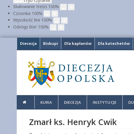
Tryb czytania
Skalowanie treści
100
%
Czcionka
100
%
Wysokość linii
100
%
Odstęp liter
100
%
Diecezja
Biskupi
Dla kapłanów
Dla katechetów
KURIA
DIECEZJA
INSTYTUCJE
DU
Zmarł ks. Henryk Cwik