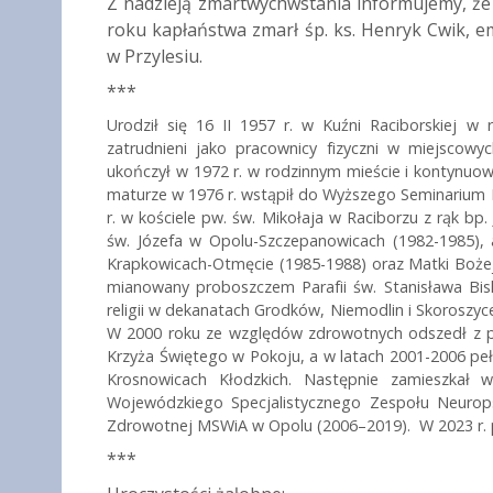
Z nadzieją zmartwychwstania informujemy, że w
roku kapłaństwa zmarł śp. ks. Henryk Cwik, e
w Przylesiu.
***
Urodził się 16 II 1957 r. w Kuźni Raciborskiej w 
zatrudnieni jako pracownicy fizyczni w miejsco
ukończył w 1972 r. w rodzinnym mieście i kontynuo
maturze w 1976 r. wstąpił do Wyższego Seminarium 
r. w kościele pw. św. Mikołaja w Raciborzu z rąk bp.
św. Józefa w Opolu-Szczepanowicach (1982-1985),
Krapkowicach-Otmęcie (1985-1988) oraz Matki Bożej
mianowany proboszczem Parafii św. Stanisława Bisku
religii w dekanatach Grodków, Niemodlin i Skoroszyc
W 2000 roku ze względów zdrowotnych odszedł z par
Krzyża Świętego w Pokoju, a w latach 2001-2006 p
Krosnowicach Kłodzkich. Następnie zamieszka
Wojewódzkiego Specjalistycznego Zespołu Neurops
Zdrowotnej MSWiA w Opolu (2006
–
2019). W 2023 r. 
***