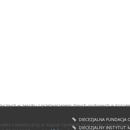
fizycznych w związku z przetwarzaniem danych osobowych w Kościele
DIECEZJALNA FUNDACJA 
ska z siedzibą przy ul. Książąt Opolskich 19 w Opolu, reprezentow
DIECEZJALNY INSTYTUT M