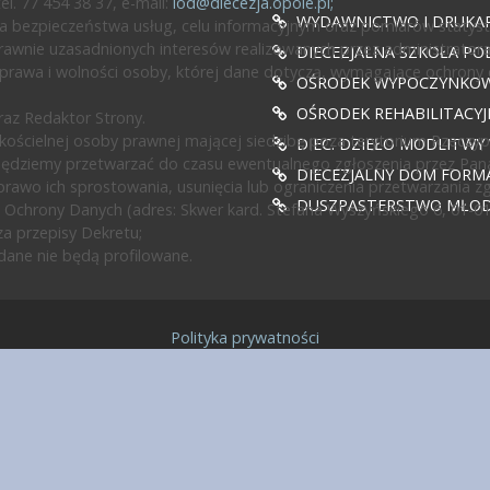
l. 77 454 38 37, e-mail:
iod@diecezja.opole.pl
;
WYDAWNICTWO I DRUKAR
 bezpieczeństwa usług, celu informacyjnym oraz pomiarów statyst
awnie uzasadnionych interesów realizowanych przez administratora l
DIECEZJALNA SZKOŁA PO
prawa i wolności osoby, której dane dotyczą, wymagające ochrony
OŚRODEK WYPOCZYNKOWY
OŚRODEK REHABILITACY
az Redaktor Strony.
ścielnej osoby prawnej mającej siedzibę poza terytorium Rzeczypos
DIEC. DZIEŁO MODLITWY
będziemy przetwarzać do czasu ewentualnego zgłoszenia przez Pan
DIECEZJALNY DOM FORMA
rawo ich sprostowania, usunięcia lub ograniczenia przetwarzania z
DUSZPASTERSTWO MŁODZ
 Ochrony Danych (adres: Skwer kard. Stefana Wyszyńskiego 6, 01-0
a przepisy Dekretu;
ane nie będą profilowane.
Polityka prywatności