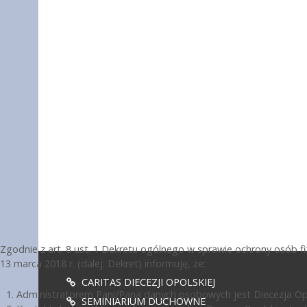
Zgodnie z art. 8 ust. 1 Dekretu ogólnego w sprawie ochrony osób 
13 marca 2018 r. (dalej: Dekret) informuję, że:
CARITAS DIECEZJI OPOLSKIEJ
Administratorem Pani/Pana danych osobowych jest Diecezja Opol
SEMINIARIUM DUCHOWNE