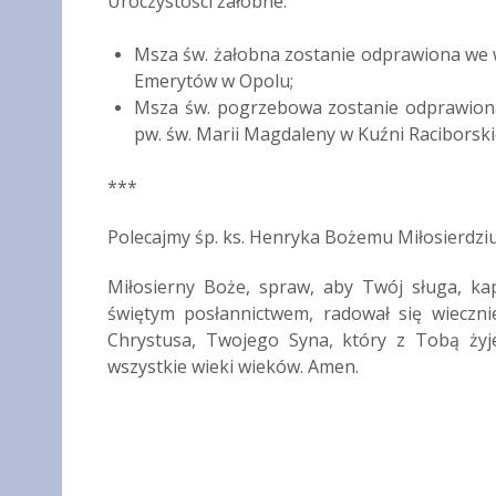
Uroczystości żałobne:
Msza św. żałobna zostanie odprawiona we w
Emerytów w Opolu;
Msza św. pogrzebowa zostanie odprawio
pw. św. Marii Magdaleny w Kuźni Raciborski
***
Polecajmy śp. ks. Henryka Bożemu Miłosierdziu
Miłosierny Boże, spraw, aby Twój sługa, ka
świętym posłannictwem, radował się wieczni
Chrystusa, Twojego Syna, który z Tobą żyj
wszystkie wieki wieków. Amen.