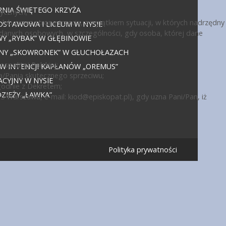
NIA ŚWIĘTEGO KRZYŻA
ycznych;
ub przez stronę trzecią, z wyjątkiem sytuacji, w których nadrzędny
DSTAWOWA I LICEUM W NYSIE
 danych osobowych, w szczególności, gdy osoba, której dane
 „RYBAK” W GŁĘBINOWIE
JNY „SKOWRONEK” W GŁUCHOŁAZACH
politej Polskiej;
 W INTENCJI KAPŁANÓW „OREMUS”
a/Panią skutecznego sprzeciwu;
CYJNY W NYSIE
godnie z Dekretem;
IEŻY „ŁAWKA”
15 Warszawa, e-mail:
kiod@episkopat.pl
), gdy uzna Pani/Pan, iż
Polityka prywatności