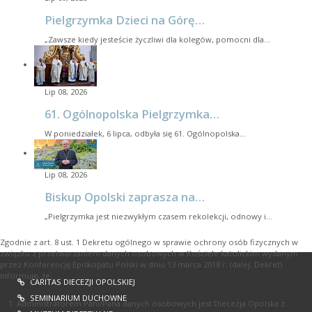
Pielgrzymka Dzieci na Górę…
„Zawsze kiedy jesteście życzliwi dla kolegów, pomocni dla…
Lip 08, 2026
61. Ogólnopolska Pielgrzymka…
W poniedziałek, 6 lipca, odbyła się 61. Ogólnopolska…
Lip 08, 2026
Biskup Opolski zaprasza na…
„Pielgrzymka jest niezwykłym czasem rekolekcji, odnowy i…
Zgodnie z art. 8 ust. 1 Dekretu ogólnego w sprawie ochrony osób fizycznych w
związku z przetwarzaniem danych osobowych w Kościele katolickim wydanym
przez Konferencję Episkopatu Polski w dniu 13 marca 2018 r. (dalej: Dekret)
informuję, że:
CARITAS DIECEZJI OPOLSKIEJ
SEMINIARIUM DUCHOWNE
Administratorem Pani/Pana danych osobowych jest Diecezja Opolska z