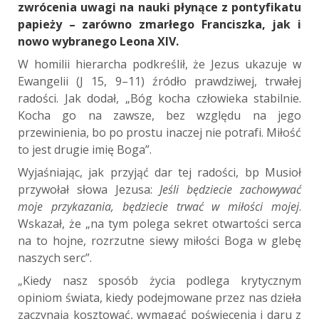
zwrócenia uwagi na nauki płynące z pontyfikatu
papieży – zarówno zmarłego Franciszka, jak i
nowo wybranego Leona XIV.
W homilii hierarcha podkreślił, że Jezus ukazuje w
Ewangelii (J 15, 9–11) źródło prawdziwej, trwałej
radości. Jak dodał, „Bóg kocha człowieka stabilnie.
Kocha go na zawsze, bez względu na jego
przewinienia, bo po prostu inaczej nie potrafi. Miłość
to jest drugie imię Boga”.
Wyjaśniając, jak przyjąć dar tej radości, bp Musioł
przywołał słowa Jezusa:
Jeśli będziecie zachowywać
moje przykazania, będziecie trwać w miłości mojej
.
Wskazał, że „na tym polega sekret otwartości serca
na to hojne, rozrzutne siewy miłości Boga w glebę
naszych serc”.
„Kiedy nasz sposób życia podlega krytycznym
opiniom świata, kiedy podejmowane przez nas dzieła
zaczynają kosztować, wymagać poświęcenia i daru z