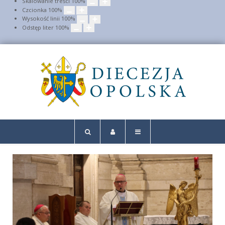
Skalowanie treści
100
%
Czcionka
100
%
Wysokość linii
100
%
Odstęp liter
100
%