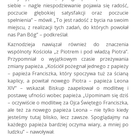
siebie – nagle niespodziewanie pojawia się radość,
poczucie głębokiej satysfakcji oraz poczucie
spełnienia” – mówił. „To jest radość z bycia na swoim
miejscu, z realizacji tych zadań, do których powołał
nas Pan Bóg” – podkreślał.
Kaznodzieja nawiązał również do znaczenia
wspólnoty Kościoła „z Piotrem i pod władzą Piotra”.
Przypomniał o wyjątkowym czasie przeżywania
zmiany papieża. „Kościół pożegnał jednego z papieży
– papieża Franciszka, który spoczywa tuż za ścianą
kaplicy, a powitał nowego Piotra – papieża Leona
XIV” – wskazał. Biskup zaapelował o modlitwę i
postawę ufności wobec papieża. „Upominam się dziś
– oczywiście o modlitwę za Ojca Świętego Franciszka,
ale też za nowego papieża Leona – nie tylko kiedy
jesteśmy tutaj blisko, lecz zawsze. Spoglądajmy na
każdego papieża bardziej oczyma wiary, a mniej po
ludzku” – nawoływał.