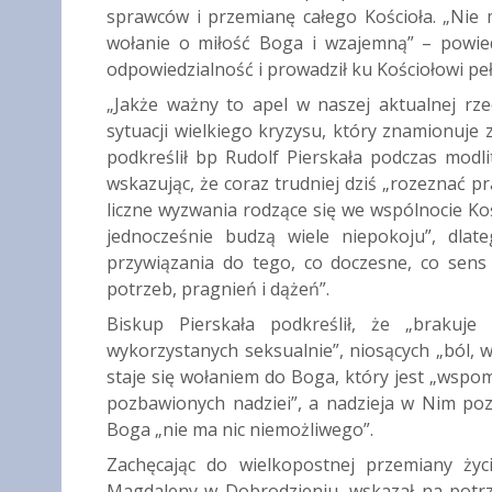
sprawców i przemianę całego Kościoła. „Nie 
wołanie o miłość Boga i wzajemną” – powied
odpowiedzialność i prowadził ku Kościołowi pe
„Jakże ważny to apel w naszej aktualnej rzec
sytuacji wielkiego kryzysu, który znamionuje z
podkreślił bp Rudolf Pierskała podczas mod
wskazując, że coraz trudniej dziś „rozeznać p
liczne wyzwania rodzące się we wspólnocie Ko
jednocześnie budzą wiele niepokoju”, dlat
przywiązania do tego, co doczesne, co sen
potrzeb, pragnień i dążeń”.
Biskup Pierskała podkreślił, że „brakuje
wykorzystanych seksualnie”, niosących „ból, w
staje się wołaniem do Boga, który jest „wspo
pozbawionych nadziei”, a nadzieja w Nim pozo
Boga „nie ma nic niemożliwego”.
Zachęcając do wielkopostnej przemiany ży
Magdaleny w Dobrodzieniu, wskazał na potrz