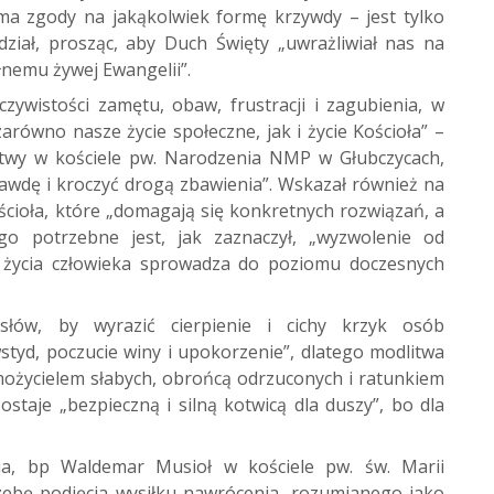
ma zgody na jakąkolwiek formę krzywdy – jest tylko
ział, prosząc, aby Duch Święty „uwrażliwiał nas na
łnemu żywej Ewangelii”.
zywistości zamętu, obaw, frustracji i zagubienia, w
arówno nasze życie społeczne, jak i życie Kościoła” –
litwy w kościele pw. Narodzenia NMP w Głubczycach,
rawdę i kroczyć drogą zbawienia”. Wskazał również na
ścioła, które „domagają się konkretnych rozwiązań, a
ego potrzebne jest, jak zaznaczył, „wyzwolenie od
s życia człowieka sprowadza do poziomu doczesnych
 słów, by wyrazić cierpienie i cichy krzyk osób
styd, poczucie winy i upokorzenie”, dlatego modlitwa
możycielem słabych, obrońcą odrzuconych i ratunkiem
staje „bezpieczną i silną kotwicą dla duszy”, bo dla
cia, bp Waldemar Musioł w kościele pw. św. Marii
ebę podjęcia wysiłku nawrócenia, rozumianego jako