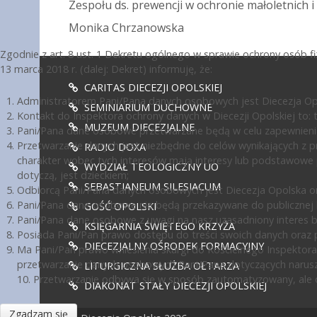
Zespołu ds. prewencji w ochronie małoletnich i
Monika Chrzanowska
Zgodnie z art. 8 ust. 1 Dekretu ogólnego w sprawie ochrony osób 
13 marca 2018 r. (dalej: Dekret) informuję, że:
CARITAS DIECEZJI OPOLSKIEJ
Administratorem Pani/Pana danych osobowych jest Diecezja Opol
SEMINIARIUM DUCHOWNE
Kontakt do Inspektora ochrony danych w Diecezji Opolskiej to: te
MUZEUM DIECEZJALNE
Pani/Pana dane osobowe przetwarzane będą w celu zapewnienia
Przetwarzanie danych jest niezbędne do celów wynikających z pr
RADIO DOXA
charakter wobec tych interesów mają interesy lub podstawowe 
WYDZIAŁ TEOLOGICZNY UO
dotyczą, jest dzieckiem;
SEBASTIANEUM SILESIACUM
Odbiorcą Pani/Pana danych osobowych jest Diecezja Opolska or
Pani/Pana dane osobowe nie będą przekazywane do publicznej ko
GOŚĆ OPOLSKI
Pani/Pana dane osobowe z uwagi na nasz uzasadniony interes 
KSIĘGARNIA ŚWIĘTEGO KRZYŻA
Posiada Pani/Pan prawo dostępu do treści swoich danych oraz p
DIECEZJALNY OŚRODEK FORMACYJNY
Ma Pani/Pan prawo wniesienia skargi do Kościelnego Inspektora
przetwarzanie danych osobowych Pani/Pana dotyczących narusz
LITURGICZNA SŁUŻBA OŁTARZA
10. Przetwarzanie odbywa się w sposób zautomatyzowany, ale d
DIAKONAT STAŁY DIECEZJI OPOLSKIEJ
Zgadzam się