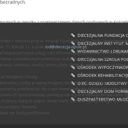
 bezradnych.
fizycznych w związku z przetwarzaniem danych osobowych w Kościele
DIECEZJALNA FUNDACJA 
ska z siedzibą przy ul. Książąt Opolskich 19 w Opolu, reprezentow
DIECEZJALNY INSTYTUT M
l. 77 454 38 37, e-mail:
iod@diecezja.opole.pl
;
WYDAWNICTWO I DRUKAR
 bezpieczeństwa usług, celu informacyjnym oraz pomiarów statyst
awnie uzasadnionych interesów realizowanych przez administratora l
DIECEZJALNA SZKOŁA PO
prawa i wolności osoby, której dane dotyczą, wymagające ochrony
OŚRODEK WYPOCZYNKOWY
OŚRODEK REHABILITACY
az Redaktor Strony.
ścielnej osoby prawnej mającej siedzibę poza terytorium Rzeczypos
DIEC. DZIEŁO MODLITWY
będziemy przetwarzać do czasu ewentualnego zgłoszenia przez Pan
DIECEZJALNY DOM FORMA
rawo ich sprostowania, usunięcia lub ograniczenia przetwarzania z
DUSZPASTERSTWO MŁODZ
 Ochrony Danych (adres: Skwer kard. Stefana Wyszyńskiego 6, 01-0
a przepisy Dekretu;
ane nie będą profilowane.