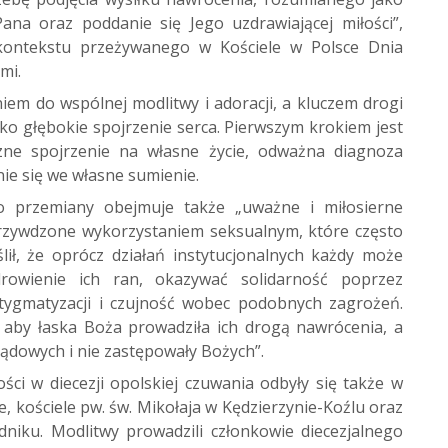
ana oraz poddanie się Jego uzdrawiającej miłości”,
z kontekstu przeżywanego w Kościele w Polsce Dnia
mi.
niem do wspólnej modlitwy i adoracji, a kluczem drogi
ko głębokie spojrzenie serca. Pierwszym krokiem jest
yczne spojrzenie na własne życie, odważna diagnoza
nie się we własne sumienie.
do przemiany obejmuje także „uważne i miłosierne
krzywdzone wykorzystaniem seksualnym, które często
ił, że oprócz działań instytucjonalnych każdy może
rowienie ich ran, okazywać solidarność poprzez
stygmatyzacji i czujność wobec podobnych zagrożeń.
 aby łaska Boża prowadziła ich drogą nawrócenia, a
sądowych i nie zastępowały Bożych”.
ści w diecezji opolskiej czuwania odbyły się także w
 kościele pw. św. Mikołaja w Kędzierzynie-Koźlu oraz
dniku. Modlitwy prowadzili członkowie diecezjalnego