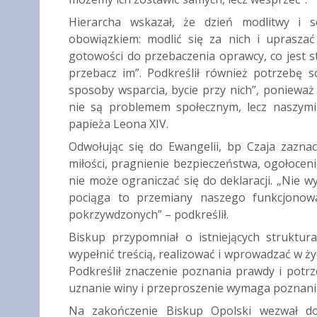
Hierarcha wskazał, że dzień modlitwy i s
obowiązkiem: modlić się za nich i upraszać
gotowości do przebaczenia oprawcy, co jest st
przebacz im”. Podkreślił również potrzebę 
sposoby wsparcia, bycie przy nich”, poniewa
nie są problemem społecznym, lecz naszymi 
papieża Leona XIV.
Odwołując się do Ewangelii, bp Czaja zazna
miłości, pragnienie bezpieczeństwa, ogołoceni
nie może ograniczać się do deklaracji. „Nie wy
pociąga to przemiany naszego funkcjonowa
pokrzywdzonych” – podkreślił.
Biskup przypomniał o istniejących struktur
wypełnić treścią, realizować i wprowadzać w życ
Podkreślił znaczenie poznania prawdy i potrz
uznanie winy i przeproszenie wymaga poznani
Na zakończenie Biskup Opolski wezwał do