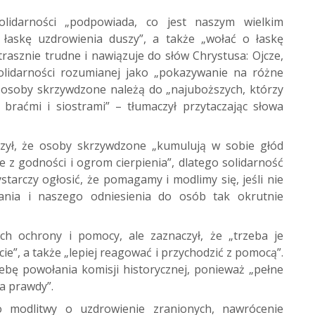
olidarności „podpowiada, co jest naszym wielkim
 łaskę uzdrowienia duszy”, a także „wołać o łaskę
rasznie trudne i nawiązuje do słów Chrystusa: Ojcze,
solidarności rozumianej jako „pokazywanie na różne
ż osoby skrzywdzone należą do „najuboższych, którzy
braćmi i siostrami” – tłumaczył przytaczając słowa
czył, że osoby skrzywdzone „kumulują w sobie głód
e z godności i ogrom cierpienia”, dlatego solidarność
starczy ogłosić, że pomagamy i modlimy się, jeśli nie
nia i naszego odniesienia do osób tak okrutnie
ach ochrony i pomocy, ale zaznaczył, że „trzeba je
ie”, a także „lepiej reagować i przychodzić z pomocą”.
ebę powołania komisji historycznej, ponieważ „pełne
a prawdy”.
 modlitwy o uzdrowienie zranionych, nawrócenie