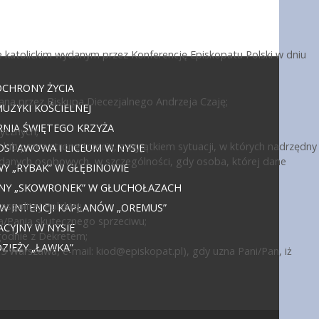
 katolickim wydanym przez Konferencję Episkopatu Polski w dniu
OCHRONY ŻYCIA
ana przez Biskupa Diecezjalnego Andrzeja Czaję;
UZYKI KOŚCIELNEJ
NIA ŚWIĘTEGO KRZYŻA
ycznych;
ub przez stronę trzecią, z wyjątkiem sytuacji, w których nadrzędny
DSTAWOWA I LICEUM W NYSIE
 danych osobowych, w szczególności, gdy osoba, której dane
 „RYBAK” W GŁĘBINOWIE
JNY „SKOWRONEK” W GŁUCHOŁAZACH
politej Polskiej;
 W INTENCJI KAPŁANÓW „OREMUS”
a/Panią skutecznego sprzeciwu;
CYJNY W NYSIE
godnie z Dekretem;
IEŻY „ŁAWKA”
15 Warszawa, e-mail:
kiod@episkopat.pl
), gdy uzna Pani/Pan, iż