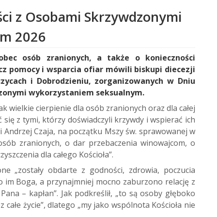
ości z Osobami Skrzywdzonymi
ym 2026
bec osób zranionych, a także o konieczności
 pomocy i wsparcia ofiar mówili biskupi diecezji
zycach i Dobrodzieniu, zorganizowanych w Dniu
wdzonymi wykorzystaniem seksualnym.
ak wielkie cierpienie dla osób zranionych oraz dla całej
ię z tymi, którzy doświadczyli krzywdy i wspierać ich
i Andrzej Czaja, na początku Mszy św. sprawowanej w
 osób zranionych, o dar przebaczenia winowajcom, o
szczenia dla całego Kościoła”.
ne „zostały obdarte z godności, zdrowia, poczucia
o im Boga, a przynajmniej mocno zaburzono relację z
Pana – kapłan”. Jak podkreślił, „to są osoby głęboko
z całe życie”, dlatego „my jako wspólnota Kościoła nie