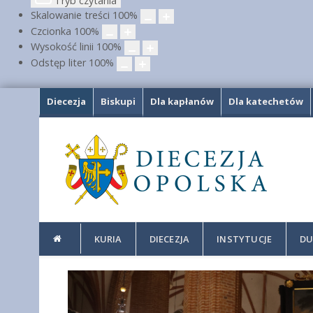
Tryb czytania
Skalowanie treści
100
%
Czcionka
100
%
Wysokość linii
100
%
Odstęp liter
100
%
Diecezja
Biskupi
Dla kapłanów
Dla katechetów
KURIA
DIECEZJA
INSTYTUCJE
DU