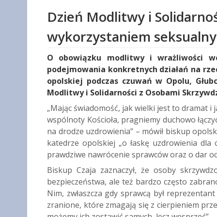
Dzień Modlitwy i Solidarn
wykorzystaniem seksualn
O obowiązku modlitwy i wrażliwości wo
podejmowania konkretnych działań na rzecz
opolskiej podczas czuwań w Opolu, Głubc
Modlitwy i Solidarności z Osobami Skrzy
„Mając świadomość, jak wielki jest to dramat i j
wspólnoty Kościoła, pragniemy duchowo łączyć s
na drodze uzdrowienia” – mówił biskup opolsk
katedrze opolskiej „o łaskę uzdrowienia dla
prawdziwe nawrócenie sprawców oraz o dar oczy
Biskup Czaja zaznaczył, że osoby skrzywdzo
bezpieczeństwa, ale też bardzo często zabran
Nim, zwłaszcza gdy sprawcą był reprezentant 
zranione, które zmagają się z cierpieniem prze
możemy ich zostawić samych, lecz wesprzeć”.