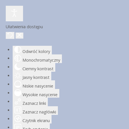
Ułatwienia dostępu
Odwróć kolory
Monochromatyczny
Ciemny kontrast
Jasny kontrast
Niskie nasycenie
Wysokie nasycenie
Zaznacz linki
Zaznacz nagłówki
Czytnik ekranu