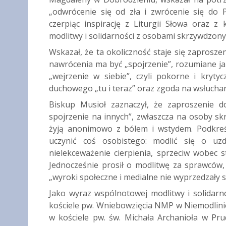
„odwrócenie się od zła i zwrócenie się do P
czerpiąc inspirację z Liturgii Słowa oraz 
modlitwy i solidarności z osobami skrzywdzony
Wskazał, że ta okoliczność staje się zaprosze
nawrócenia ma być „spojrzenie”, rozumiane ja
„wejrzenie w siebie”, czyli pokorne i kryt
duchowego „tu i teraz” oraz zgoda na wsłucha
Biskup Musioł zaznaczył, że zaproszenie 
spojrzenie na innych”, zwłaszcza na osoby s
żyją anonimowo z bólem i wstydem. Podkreśl
uczynić coś osobistego: modlić się o uzd
nielekceważenie cierpienia, sprzeciw wobec 
Jednocześnie prosił o modlitwę za sprawców,
„wyroki społeczne i medialne nie wyprzedzały 
Jako wyraz wspólnotowej modlitwy i solidarno
kościele pw. Wniebowzięcia NMP w Niemodlinie,
w kościele pw. św. Michała Archanioła w Pru