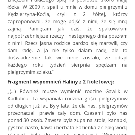
łóżka. W 2009 r. spali u mnie w domu pielgrzymi z
Kędzierzyna-Koźla, czyli z 2 żółtej, którzy
zaproponowali, że mogę pójść z nimi, że się mną
zajmą. Pamiętam jak dziś, że spakowałam
najpotrzebniejsze rzeczy i następnego dnia poszłam
z nimi. Rzecz jasna rodzice bardzo się martwili, czy
dam radę, a ja nie tylko dałam radę, ale to
doświadczenie tak we mnie zostało, że odtąd
każdego roku tydzień sierpnia spędzam na
pielgrzymim szlaku.”
Fragment wspomnień Haliny z 2 fioletowej:
„(…) Również muszę wymienić rodzinę Gawlik w
Kadłubcu. Ta wspaniała rodzina gości pielgrzymów
od długich już lat. Były lata, że dla nas, pielgrzymów
przeznaczali prawie cały dom. Czasami było nas
ponad 30 osób. Zawsze była zupa na stole, kanapki,
pyszne ciasto, kawa i herbata. Łazienka z ciepłą wodą
również była do naszej dyspozycji. Wieczorem