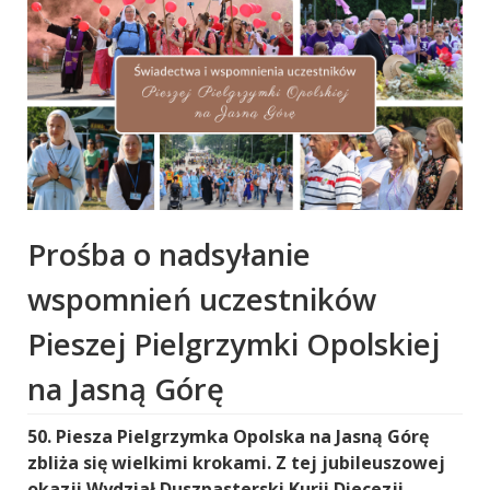
Prośba o nadsyłanie
wspomnień uczestników
Pieszej Pielgrzymki Opolskiej
na Jasną Górę
50. Piesza Pielgrzymka Opolska na Jasną Górę
zbliża się wielkimi krokami. Z tej jubileuszowej
okazji Wydział Duszpasterski Kurii Diecezji