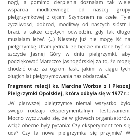
nogi, a pomimo cierpienia doznałam tak wiele
wsparcia modlitewnego od naszej grupy
pielgrzymkowej z ojcem Szymonem na czele. Tyle
życzliwości, dobroci, modlitwy od naszych sióstr i
braci, a także częstych odwiedzin, gdy tak długo
musiałam leżeć. (…) Niestety już nie mogę iść na
pielgrzymkę. Ufam jednak, że będzie mi dane być na
szczycie Jasnej Góry w dniu pielgrzymki, aby
podziękować Mateczce Jasnogórskiej za to, że mogę
chodzić oraz za ogrom łask, jakimi w ciągu tych
długich lat pielgrzymowania nas obdarzała.”
Fragment relacji ks. Marcina Worbsa z I Pieszej
Pielgrzymki Opolskiej, która odbyła się w 1977 r.:
„W pierwszej pielgrzymce niemal wszystko było
swego rodzaju eksperymentalnym testowaniem.
Mocno wyczuwało się, że w głowach organizatorów
wciąż obecne były pytania: Czy eksperyment ten się
uda? Czy ta nowa pielgrzymka się przyjmie? W