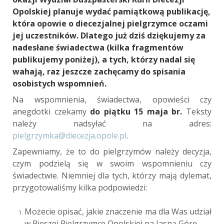
Opolskiej planuje wydać pamiątkową publikację,
która opowie o diecezjalnej pielgrzymce oczami
jej uczestników. Dlatego już dziś dziękujemy za
nadesłane świadectwa (kilka fragmentów
publikujemy poniżej), a tych, którzy nadal się
wahają, raz jeszcze zachęcamy do spisania
osobistych wspomnień.
Na wspomnienia, świadectwa, opowieści czy
anegdotki czekamy
do piątku 15 maja br.
Teksty
należy nadsyłać na adres:
pielgrzymka@diecezja.opole.pl
.
Zapewniamy, że to do pielgrzymów należy decyzja,
czym podzielą się w swoim wspomnieniu czy
świadectwie. Niemniej dla tych, którzy mają dylemat,
przygotowaliśmy kilka podpowiedzi:
Możecie opisać, jakie znaczenie ma dla Was udział
w Pieszej Pielgrzymce Opolskiej na Jasną Górę.