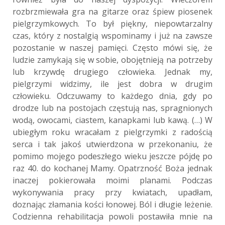
rozbrzmiewała gra na gitarze oraz śpiew piosenek
pielgrzymkowych. To był piękny, niepowtarzalny
czas, który z nostalgią wspominamy i już na zawsze
pozostanie w naszej pamięci. Często mówi się, że
ludzie zamykają się w sobie, obojętnieją na potrzeby
lub krzywdę drugiego człowieka. Jednak my,
pielgrzymi widzimy, ile jest dobra w drugim
człowieku. Odczuwamy to każdego dnia, gdy po
drodze lub na postojach częstują nas, spragnionych
wodą, owocami, ciastem, kanapkami lub kawą. (…) W
ubiegłym roku wracałam z pielgrzymki z radością
serca i tak jakoś utwierdzona w przekonaniu, że
pomimo mojego podeszłego wieku jeszcze pójdę po
raz 40. do kochanej Mamy. Opatrzność Boża jednak
inaczej pokierowała moimi planami. Podczas
wykonywania pracy przy kwiatach, upadłam,
doznając złamania kości łonowej. Ból i długie leżenie.
Codzienna rehabilitacja powoli postawiła mnie na