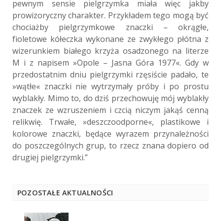
pewnym sensie pielgrzymka miała więc jakby
prowizoryczny charakter. Przykładem tego mogą być
chociażby pielgrzymkowe znaczki – okrągłe,
fioletowe kółeczka wykonane ze zwykłego płótna z
wizerunkiem białego krzyża osadzonego na literze
M i z napisem »Opole – Jasna Góra 1977«. Gdy w
przedostatnim dniu pielgrzymki rzęsiście padało, te
»wątłe« znaczki nie wytrzymały próby i po prostu
wyblakły. Mimo to, do dziś przechowuję mój wyblakły
znaczek ze wzruszeniem i czcią niczym jakąś cenną
relikwię. Trwałe, »deszczoodporne«, plastikowe i
kolorowe znaczki, będące wyrazem przynależności
do poszczególnych grup, to rzecz znana dopiero od
drugiej pielgrzymki.”
POZOSTAŁE AKTUALNOŚCI