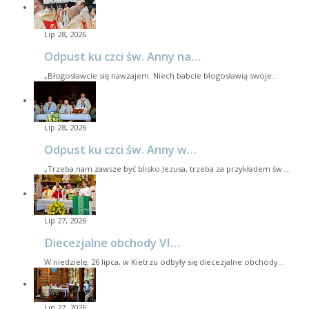
Lip 28, 2026
Odpust ku czci św. Anny na…
„Błogosławcie się nawzajem. Niech babcie błogosławią swoje…
Lip 28, 2026
Odpust ku czci św. Anny w…
„Trzeba nam zawsze być blisko Jezusa, trzeba za przykładem św.…
Lip 27, 2026
Diecezjalne obchody VI…
W niedzielę, 26 lipca, w Kietrzu odbyły się diecezjalne obchody…
Lip 27, 2026