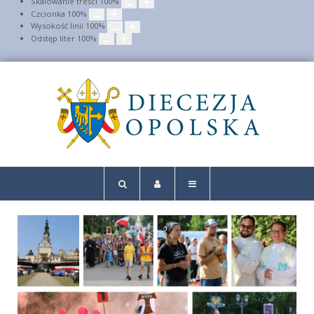
Skalowanie treści
100
%
Czcionka
100
%
Wysokość linii
100
%
Odstęp liter
100
%