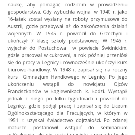
naukę, aby pomagać rodzicom w prowadzeniu
gospodarstwa. Gdy wybuchła wojna, w 1940 r. jako
16-latek został wysłany na roboty przymusowe do
Austrii, gdzie przebywał aż do zakończenia działań
wojennych. W 1945 r. powrócił do Grzechyni i
ukończył 7 klasę szkoły podstawowej. W 1946 r.
wyjechał do Postuchowa w powiecie Świdnickim,
gdzie pracował w cukrowni, a rok później przeniósł
się do pracy w Legnicy i równocześnie ukończył kurs
biurowo-handlowy. W 1948 r. zapisał się na roczny
kurs Gimnazjum Handlowego w Legnicy. Po jego
ukończeniu wstąpił do nowicjatu Ojców
Franciszkanów w Łagiewnikach k. Łodzi. Wystąpił
jednak z niego po kilku tygodniach i powrócił do
Legnicy, gdzie podjął pracę i zapisał się do Liceum
Ogólnokształcącego dla Pracujących, w którym w
1951 r. uzyskał świadectwo dojrzałości. Po zdanej
maturze postanowił wstąpić do seminarium
w Krakowie, ale nie został przyjęty z powodu braku