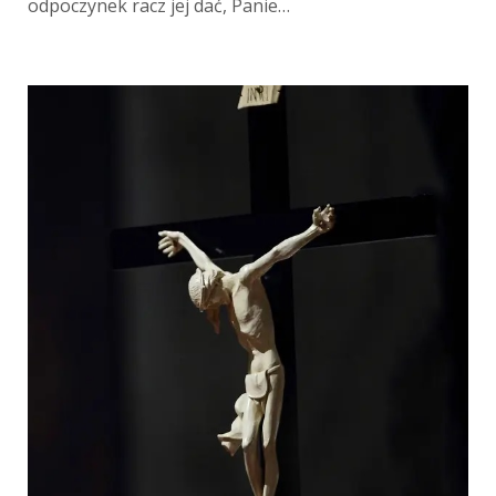
odpoczynek racz jej dać, Panie…