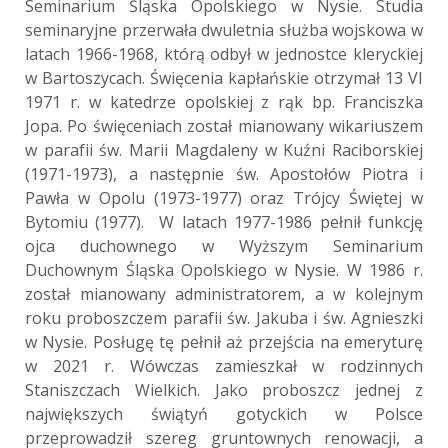
Seminarium Śląska Opolskiego w Nysie. Studia
seminaryjne przerwała dwuletnia służba wojskowa w
latach 1966-1968, którą odbył w jednostce kleryckiej
w Bartoszycach. Święcenia kapłańskie otrzymał 13 VI
1971 r. w katedrze opolskiej z rąk bp. Franciszka
Jopa. Po święceniach został mianowany wikariuszem
w parafii św. Marii Magdaleny w Kuźni Raciborskiej
(1971-1973), a następnie św. Apostołów Piotra i
Pawła w Opolu (1973-1977) oraz Trójcy Świętej w
Bytomiu (1977). W latach 1977-1986 pełnił funkcję
ojca duchownego w Wyższym Seminarium
Duchownym Śląska Opolskiego w Nysie. W 1986 r.
został mianowany administratorem, a w kolejnym
roku proboszczem parafii św. Jakuba i św. Agnieszki
w Nysie. Posługę tę pełnił aż przejścia na emeryturę
w 2021 r. Wówczas zamieszkał w rodzinnych
Staniszczach Wielkich. Jako proboszcz jednej z
największych świątyń gotyckich w Polsce
przeprowadził szereg gruntownych renowacji, a