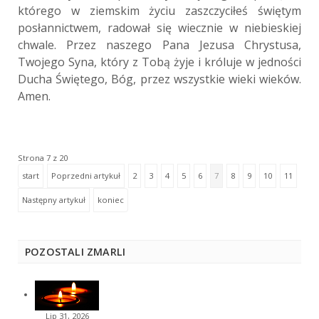
którego w ziemskim życiu zaszczyciłeś świętym
posłannictwem, radował się wiecznie w niebieskiej
chwale. Przez naszego Pana Jezusa Chrystusa,
Twojego Syna, który z Tobą żyje i króluje w jedności
Ducha Świętego, Bóg, przez wszystkie wieki wieków.
Amen.
Strona 7 z 20
start
Poprzedni artykuł
2
3
4
5
6
7
8
9
10
11
Następny artykuł
koniec
POZOSTALI ZMARLI
Lip 31, 2026