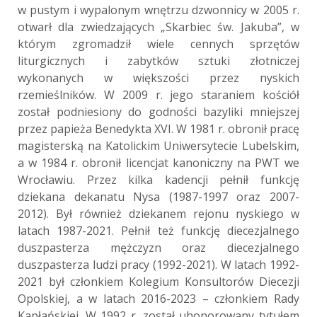
w pustym i wypalonym wnętrzu dzwonnicy w 2005 r.
otwarł dla zwiedzających „Skarbiec św. Jakuba”, w
którym zgromadził wiele cennych sprzętów
liturgicznych i zabytków sztuki złotniczej
wykonanych w większości przez nyskich
rzemieślników. W 2009 r. jego staraniem kościół
został podniesiony do godności bazyliki mniejszej
przez papieża Benedykta XVI. W 1981 r. obronił pracę
magisterską na Katolickim Uniwersytecie Lubelskim,
a w 1984 r. obronił licencjat kanoniczny na PWT we
Wrocławiu. Przez kilka kadencji pełnił funkcję
dziekana dekanatu Nysa (1987-1997 oraz 2007-
2012). Był również dziekanem rejonu nyskiego w
latach 1987-2021. Pełnił też funkcję diecezjalnego
duszpasterza mężczyzn oraz diecezjalnego
duszpasterza ludzi pracy (1992-2021). W latach 1992-
2021 był członkiem Kolegium Konsultorów Diecezji
Opolskiej, a w latach 2016-2023 – członkiem Rady
Kapłańskiej. W 1992 r. został uhonorowany tytułem