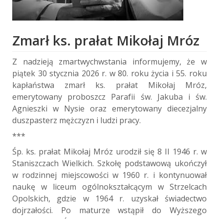
Zmarł ks. prałat Mikołaj Mróz
Z nadzieją zmartwychwstania informujemy, że w
piątek 30 stycznia 2026 r. w 80. roku życia i 55. roku
kapłaństwa zmarł ks. prałat Mikołaj Mróz,
emerytowany proboszcz Parafii św. Jakuba i św.
Agnieszki w Nysie oraz emerytowany diecezjalny
duszpasterz mężczyzn i ludzi pracy.
***
Śp. ks. prałat Mikołaj Mróz urodził się 8 II 1946 r. w
Staniszczach Wielkich. Szkołę podstawową ukończył
w rodzinnej miejscowości w 1960 r. i kontynuował
naukę w liceum ogólnokształcącym w Strzelcach
Opolskich, gdzie w 1964 r. uzyskał świadectwo
dojrzałości. Po maturze wstąpił do Wyższego