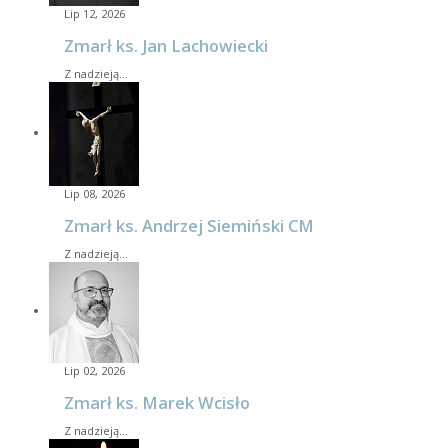
Lip 12, 2026
Zmarł ks. Jan Lachowiecki
Z nadzieją…
Lip 08, 2026
Zmarł ks. Andrzej Siemiński CM
Z nadzieją…
Lip 02, 2026
Zmarł ks. Marek Wcisło
Z nadzieją…