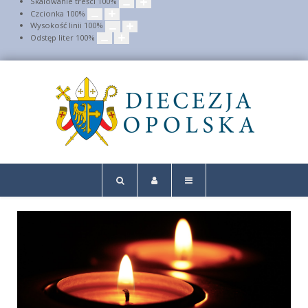
Skalowanie treści
100
%
Czcionka
100
%
Wysokość linii
100
%
Odstęp liter
100
%