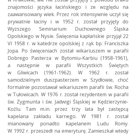
znajomości języka łacińskiego i ze względu na
zaawansowany wiek. Przez rok intensywnie uczył się
prywatnie łaciny i w 1952 r. został przyjęty do
Wyższego Seminarium Duchownego Śląska
Opolskiego w Nysie. Święcenia kapłańskie przyjął 22
VI 1958 r. w katedrze opolskiej z rąk bp. Franciszka
Jopa. Po święceniach został wikariuszem w parafii
Dobrego Pasterza w Bytomiu-Karbiu (1958-1961),
a następnie w parafii Wszystkich Świętych
w Gliwicach (1961-1962). W 1962 r. został
samodzielnym duszpasterzem w Szydłowie, choć
formalnie pozostawał wikariuszem parafii św. Rocha
w Tułowicach. W 1976 r. został rezydentem w parafii
św. Zygmunta i św. Jadwigi Śląskiej w Kędzierzynie-
Koźlu. Tam m.in. przez trzy lata był zastępcą
kapelana zakładu karnego. W 1981 r. został
mianowany ponadto kapelanem Ludu Romy.
W 1992 r. przeszedł na emeryturę. Zamieszkał wtedy