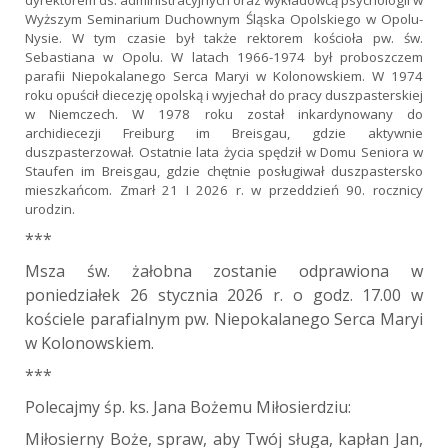
dyrektorem ds. administracyjnych oraz wykładowcą psychologii w
Wyższym Seminarium Duchownym Śląska Opolskiego w Opolu-
Nysie. W tym czasie był także rektorem kościoła pw. św.
Sebastiana w Opolu. W latach 1966-1974 był proboszczem
parafii Niepokalanego Serca Maryi w Kolonowskiem. W 1974
roku opuścił diecezję opolską i wyjechał do pracy duszpasterskiej
w Niemczech. W 1978 roku został inkardynowany do
archidiecezji Freiburg im Breisgau, gdzie aktywnie
duszpasterzował. Ostatnie lata życia spędził w Domu Seniora w
Staufen im Breisgau, gdzie chętnie posługiwał duszpastersko
mieszkańcom. Zmarł 21 I 2026 r. w przeddzień 90. rocznicy
urodzin.
***
Msza św. żałobna zostanie odprawiona w
poniedziałek 26 stycznia 2026 r. o godz. 17.00 w
kościele parafialnym pw. Niepokalanego Serca Maryi
w Kolonowskiem.
***
Polecajmy śp. ks. Jana Bożemu Miłosierdziu:
Miłosierny Boże, spraw, aby Twój sługa, kapłan Jan,