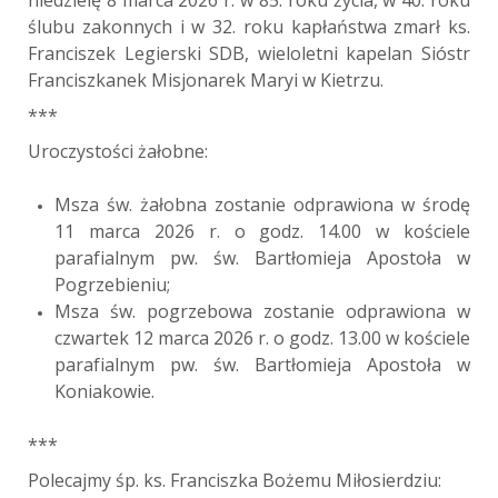
niedzielę 8 marca 2026 r. w 85. roku życia, w 40. roku
ślubu zakonnych i w 32. roku kapłaństwa zmarł ks.
Franciszek Legierski SDB, wieloletni kapelan Sióstr
Franciszkanek Misjonarek Maryi w Kietrzu.
***
Uroczystości żałobne:
Msza św. żałobna zostanie odprawiona w środę
11 marca 2026 r. o godz. 14.00 w kościele
parafialnym pw. św. Bartłomieja Apostoła w
Pogrzebieniu;
Msza św. pogrzebowa zostanie odprawiona w
czwartek 12 marca 2026 r. o godz. 13.00 w kościele
parafialnym pw. św. Bartłomieja Apostoła w
Koniakowie.
***
Polecajmy śp. ks. Franciszka Bożemu Miłosierdziu: