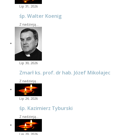
Lip 31, 2026
śp. Walter Koenig
Z nadzieją…
Lip 30, 2026
Zmarł ks. prof. dr hab. Józef Mikołajec
Z nadzieją…
Lip 24, 2026
śp. Kazimierz Tyburski
Z nadzieją…
Lip 20, 2026