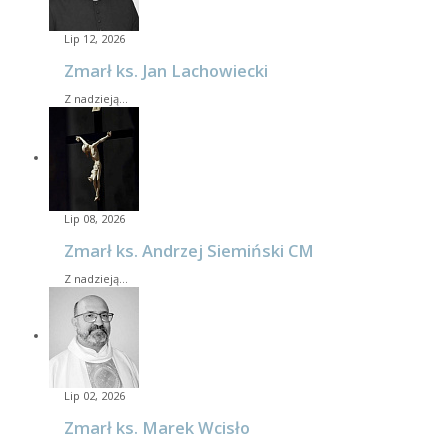
Lip 12, 2026
Zmarł ks. Jan Lachowiecki
Z nadzieją…
Lip 08, 2026
Zmarł ks. Andrzej Siemiński CM
Z nadzieją…
Lip 02, 2026
Zmarł ks. Marek Wcisło