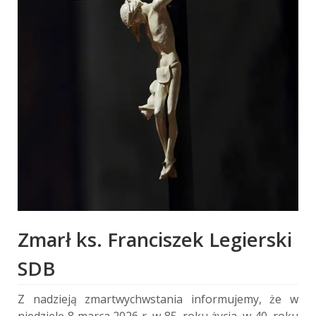
Zmarł ks. Franciszek Legierski
SDB
Z nadzieją zmartwychwstania informujemy, że w