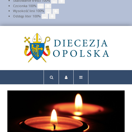
Skalowanie treści
100
%
Czcionka
100
%
Wysokość linii
100
%
Odstęp liter
100
%