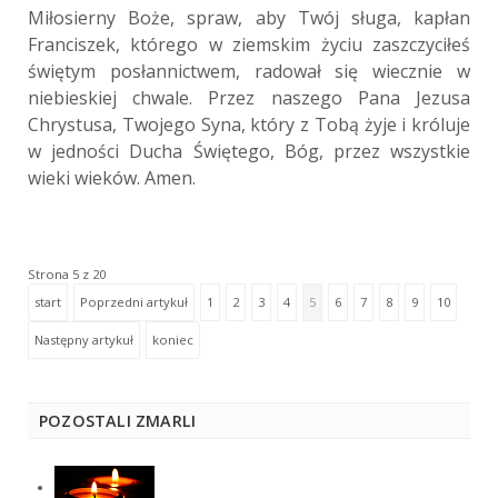
Miłosierny Boże, spraw, aby Twój sługa, kapłan
Franciszek, którego w ziemskim życiu zaszczyciłeś
świętym posłannictwem, radował się wiecznie w
niebieskiej chwale. Przez naszego Pana Jezusa
Chrystusa, Twojego Syna, który z Tobą żyje i króluje
w jedności Ducha Świętego, Bóg, przez wszystkie
wieki wieków. Amen.
Strona 5 z 20
start
Poprzedni artykuł
1
2
3
4
5
6
7
8
9
10
Następny artykuł
koniec
POZOSTALI ZMARLI