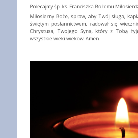
Polecajmy śp. ks. Franciszka Bożemu Miłosierdz
Miłosierny Boże, spraw, aby Twój sługa, kapł
świętym posłannictwem, radował się wieczni
Chrystusa, Twojego Syna, który z Tobą żyj
wszystkie wieki wieków. Amen.