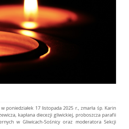
 poniedziałek 17 listopada 2025 r., zmarła śp. Karin
ewicza, kapłana diecezji gliwickiej, proboszcza parafii
rnych w Gliwicach-Sośnicy oraz moderatora Sekcji