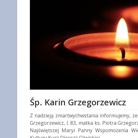
Śp. Karin Grzegorzewicz
Z nadzieją zmartwychwstania informujemy, że w
Grzegorzewicz, l. 83, matka ks. Piotra Grzegorz
Najświętszej Maryi Panny Wspomożenia Wie
Kultury Kurii Diecezji Gliwickiej.