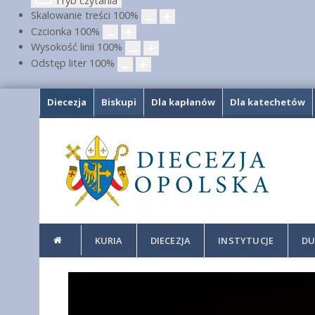
Tryb czytania
Skalowanie treści
100
%
Czcionka
100
%
Wysokość linii
100
%
Odstęp liter
100
%
Diecezja
Biskupi
Dla kapłanów
Dla katechetów
KURIA
DIECEZJA
INSTYTUCJE
DU