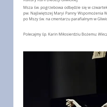
Msza św. pogrzebowa odbędzie się w czwartek 2
pw. Najświętszej Maryi Panny Wspomożenia W
po Mszy św. na cmentarzu parafialnym w Gliwic
Polecajmy śp. Karin Miłosierdziu Bożemu:
Wiecz