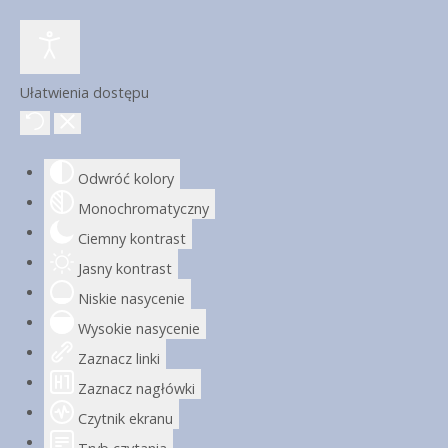
Ułatwienia dostępu
Odwróć kolory
Monochromatyczny
Ciemny kontrast
Jasny kontrast
Niskie nasycenie
Wysokie nasycenie
Zaznacz linki
Zaznacz nagłówki
Czytnik ekranu