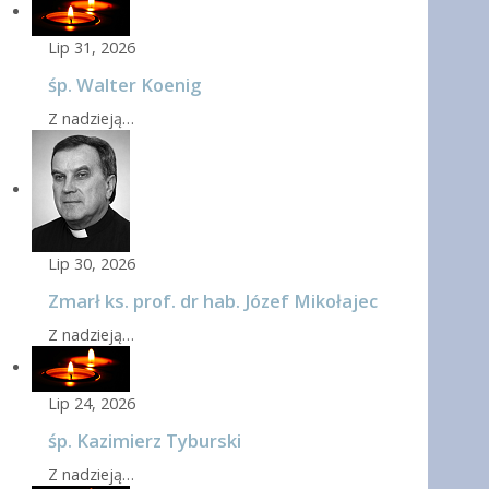
Lip 31, 2026
śp. Walter Koenig
Z nadzieją…
Lip 30, 2026
Zmarł ks. prof. dr hab. Józef Mikołajec
Z nadzieją…
Lip 24, 2026
śp. Kazimierz Tyburski
Z nadzieją…