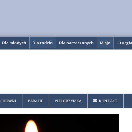
Dla młodych
Dla rodzin
Dla narzeczonych
Misje
Liturgi
CHOWNI
PARAFIE
PIELGRZYMKA
KONTAKT