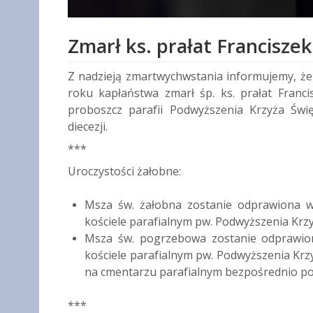
Zmarł ks. prałat Francisze
Z nadzieją zmartwychwstania informujemy, że w
roku kapłaństwa zmarł śp. ks. prałat Franci
proboszcz parafii Podwyższenia Krzyża Św
diecezji.
***
Uroczystości żałobne:
Msza św. żałobna zostanie odprawiona w 
kościele parafialnym pw. Podwyższenia Kr
Msza św. pogrzebowa zostanie odprawion
kościele parafialnym pw. Podwyższenia Kr
na cmentarzu parafialnym bezpośrednio po
***